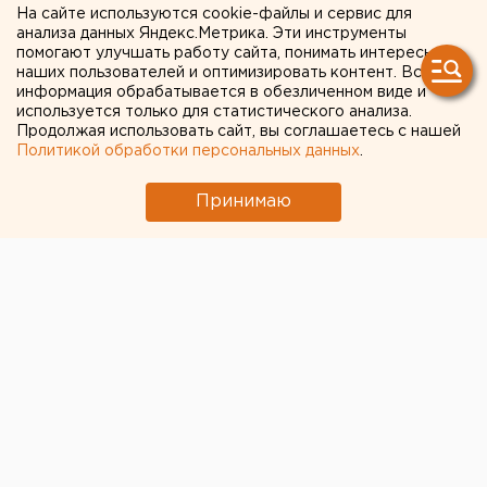
На сайте используются cookie-файлы и сервис для
закрывать небо для России
анализа данных Яндекс.Метрика. Эти инструменты
помогают улучшать работу сайта, понимать интересы
наших пользователей и оптимизировать контент. Вся
информация обрабатывается в обезличенном виде и
используется только для статистического анализа.
Продолжая использовать сайт, вы соглашаетесь с нашей
Политикой обработки персональных данных
.
Принимаю
Власти Турции решили оставить открытым
воздушное пространство для российских
авиакомпаний, сообщает «Интерфакс» со ссылкой