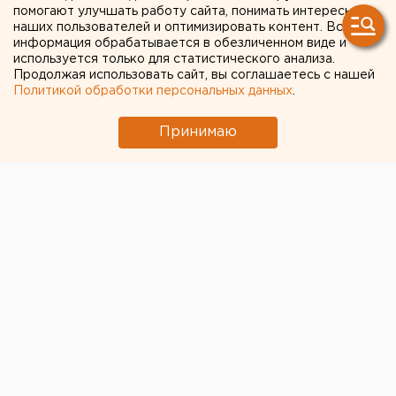
помогают улучшать работу сайта, понимать интересы
Пумпянского и Александра
наших пользователей и оптимизировать контент. Вся
Высокинского
информация обрабатывается в обезличенном виде и
используется только для статистического анализа.
Продолжая использовать сайт, вы соглашаетесь с нашей
Политикой обработки персональных данных
.
Принимаю
© ЕАН
Евросоюз ввел новые санкции против российских