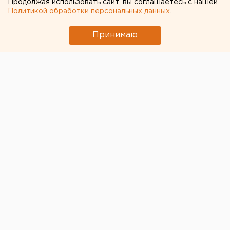
Продолжая использовать сайт, вы соглашаетесь с нашей
Политикой обработки персональных данных
.
Принимаю
Разъяснения в российских школах о причинах и сути
воинской спецоперации на Украине не
ограничились методичками и классными часами на
эту тему.