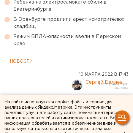
Ребенка на электросамокате сбили в
Екатеринбурге
В Оренбурге продлили арест «смотрителю»
кладбищ
Режим БПЛА-опасности ввели в Пермском
крае
← НОВОСТИ
10 МАРТА 2022 В 17:43
Сергей Беляев
Федеральные эксперты
На сайте используются cookie-файлы и сервис для
анализа данных Яндекс.Метрика. Эти инструменты
рассказали, как говорить с
помогают улучшать работу сайта, понимать интересы
наших пользователей и оптимизировать контент. Вся
детьми о спецоперации на
информация обрабатывается в обезличенном виде и
Украине
используется только для статистического анализа.