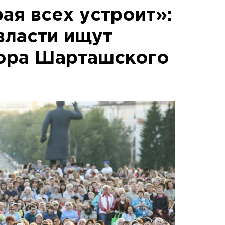
ая всех устроит»:
власти ищут
тора Шарташского