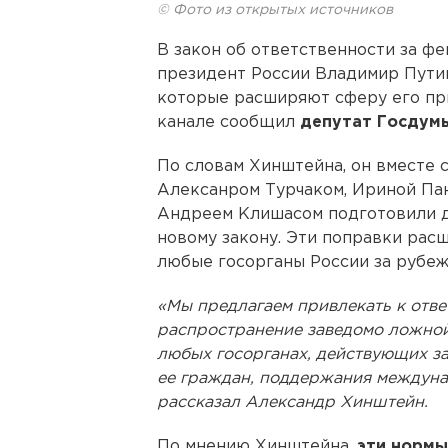
© Фото из открытых источников
В закон об ответственности за фе
президент России Владимир Путин
которые расширяют сферу его при
канале сообщил
депутат Госдум
По словам Хинштейна, он вместе 
Алексанром Турчаком, Ириной Па
Андреем Клишасом подготовили д
новому закону. Эти поправки рас
любые госорганы России за рубеж
«Мы предлагаем привлекать к отве
распространение заведомо ложной
любых госорганах, действующих з
ее граждан, поддержания междунар
рассказал Александр Хинштейн.
По мнению Хинштейна,
эти нормы