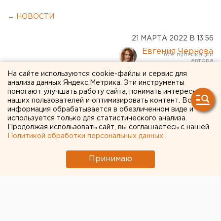
← НОВОСТИ
21 МАРТА 2022 В 13:56
Евгения Чернова
На сайте используются cookie-файлы и сервис для
Оренбуржцам предлагают
анализа данных Яндекс.Метрика. Эти инструменты
помогают улучшать работу сайта, понимать интересы
жаловаться на магазины, в
наших пользователей и оптимизировать контент. Вся
информация обрабатывается в обезличенном виде и
которых не размещают
используется только для статистического анализа.
Продолжая использовать сайт, вы соглашаетесь с нашей
ценники на товарах
Политикой обработки персональных данных
.
Объявление об уточнении цены у продавца
Принимаю
незаконно.