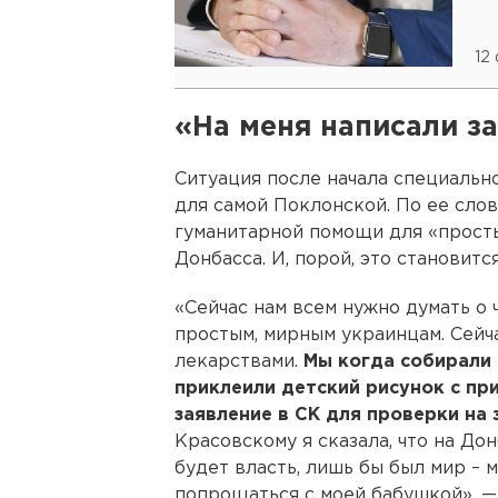
12
«На меня написали з
Ситуация после начала специальн
для самой Поклонской. По ее слов
гуманитарной помощи для «прост
Донбасса. И, порой, это становит
«Сейчас нам всем нужно думать о 
простым, мирным украинцам. Сейча
лекарствами.
Мы когда собирали 
приклеили детский рисунок с при
заявление в СК для проверки на
Красовскому я сказала, что на До
будет власть, лишь бы был мир – 
попрощаться с моей бабушкой», —