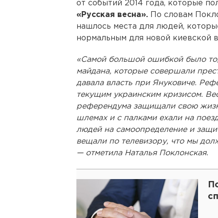
от событий 2014 года, которые п
«Русская весна».
По словам Покло
нашлось места для людей, которы
нормальным для новой киевской в
«Самой большой ошибкой было то, 
майдана, которые совершали прест
давала власть при Януковиче. Реф
текущим украинским кризисом. Ве
референдума защищали свою жизнь
шлемах и с палками ехали на поезд
людей на самоопределение и защит
вещали по телевизору, что мы дол
— отметила Наталья Поклонская.
П
с