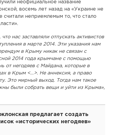
олучили неофициальное название
нской, восемь лет назад на «Украине не
е считали неприемлемым то, что стало
ласти».
что нас заставляли отпускать активистов
упления в марте 2014. Эти указания нам
ерендум в Крыму никак не связан с
сной 2014 года крымчане с помощью
 от негодяев с Майдана, которые в
ах в Крым <…>. Не аннексия, а право
у. Это мирный выход. Тогда нам такое
жны были собрать вещи и уйти из Крыма»,
оклонская предлагает создать
писок «исторических негодяев»