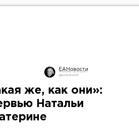
ЕАНовости
акая же, как они»:
ервью Натальи
атерине