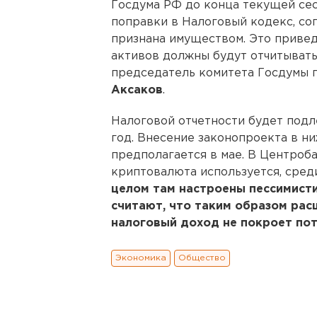
Госдума РФ до конца текущей се
поправки в Налоговый кодекс, со
признана имуществом. Это привед
активов должны будут отчитывать
председатель комитета Госдумы 
Аксаков
.
Налоговой отчетности будет подл
год. Внесение законопроекта в н
предполагается в мае. В Центроба
криптовалюта используется, среди
целом там настроены пессимист
считают, что таким образом рас
налоговый доход не покроет пот
Экономика
Общество