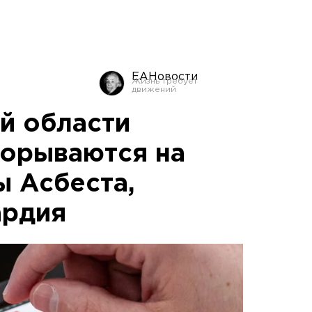
ЕАНовости
й области
орываются на
ы Асбеста,
ардия