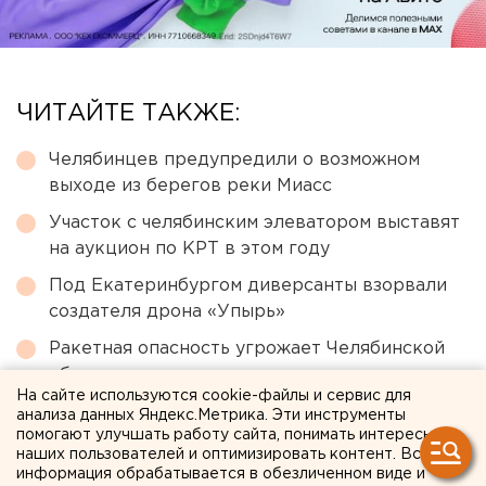
ЧИТАЙТЕ ТАКЖЕ:
Челябинцев предупредили о возможном
выходе из берегов реки Миасс
Участок с челябинским элеватором выставят
на аукцион по КРТ в этом году
Под Екатеринбургом диверсанты взорвали
создателя дрона «Упырь»
Ракетная опасность угрожает Челябинской
области
На сайте используются cookie-файлы и сервис для
Численность человечества предложили
анализа данных Яндекс.Метрика. Эти инструменты
помогают улучшать работу сайта, понимать интересы
постепенно сократить ради планеты
наших пользователей и оптимизировать контент. Вся
информация обрабатывается в обезличенном виде и