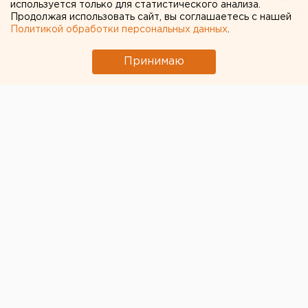
используется только для статистического анализа.
← НОВОСТИ
Продолжая использовать сайт, вы соглашаетесь с нашей
Политикой обработки персональных данных
.
18 АПРЕЛЯ 2022 В 14:10
Александр Лукманов
Принимаю
Семь тонн просроченного
сливочного масла пытались
отправить в магазины
Екатеринбурга