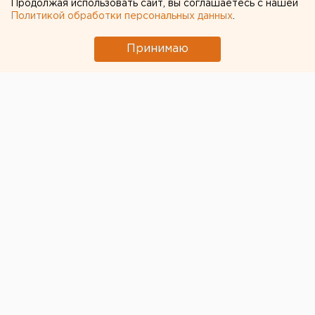
Продолжая использовать сайт, вы соглашаетесь с нашей
Политикой обработки персональных данных
.
Он также должен выплатить родственникам
убитой 750 тыс. рублей.
Принимаю
© ЕАН