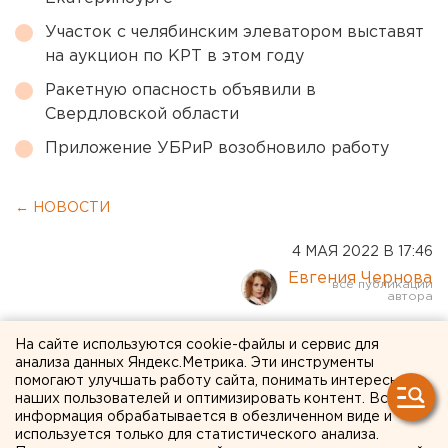
Участок с челябинским элеватором выставят
на аукцион по КРТ в этом году
Ракетную опасность объявили в
Свердловской области
Приложение УБРиР возобновило работу
← НОВОСТИ
4 МАЯ 2022 В 17:46
Евгения Чернова
Тело в чемодане:
На сайте используются cookie-файлы и сервис для
анализа данных Яндекс.Метрика. Эти инструменты
расчленителю из
помогают улучшать работу сайта, понимать интересы
наших пользователей и оптимизировать контент. Вся
Оренбуржья дали 15 лет
информация обрабатывается в обезличенном виде и
используется только для статистического анализа.
колонии