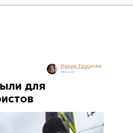
Мария Трускова
ыли для
ристов