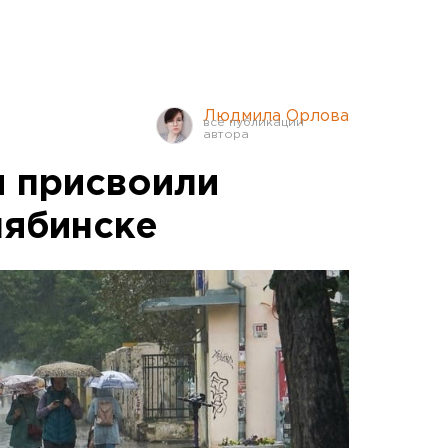
Людмила Орлова
 присвоили
лябинске