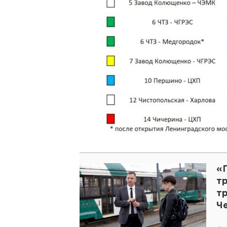
«П
т
т
Ч
р