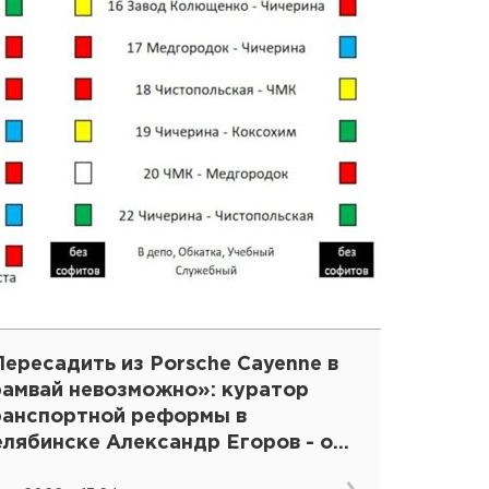
ересадить из Porsche Cayenne в
рамвай невозможно»: куратор
ранспортной реформы в
елябинске Александр Егоров - о
аскопанных рельсах, выделенках и