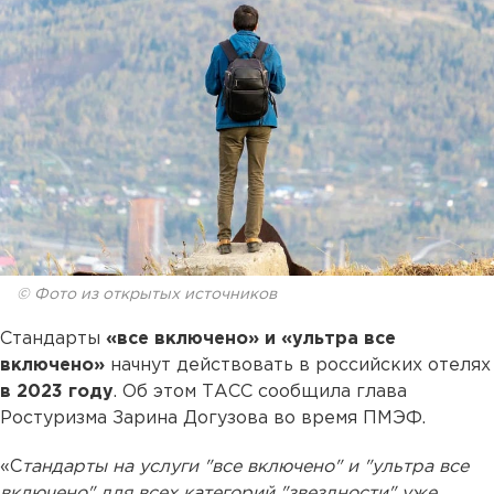
© Фото из открытых источников
Стандарты
«все включено» и «ультра все
включено»
начнут действовать в российских отелях
в 2023 году
. Об этом ТАСС сообщила глава
Ростуризма Зарина Догузова во время ПМЭФ.
«С
тандарты на услуги "все включено" и "ультра все
включено" для всех категорий "звездности" уже