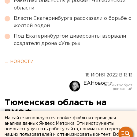
Ракетная опасность угрожает Челябинской
области
Власти Екатеринбурга рассказали о борьбе с
желтой водой
Под Екатеринбургом диверсанты взорвали
создателя дрона «Упырь»
← НОВОСТИ
18 ИЮНЯ 2022 В 13:13
ЕАНовости
Тюменская область на
ПМЭФ подписала
На сайте используются cookie-файлы и сервис для
соглашения почти на 37
анализа данных Яндекс.Метрика. Эти инструменты
помогают улучшать работу сайта, понимать интересы
млрд рублей
наших пользователей и оптимизировать контент. Вся