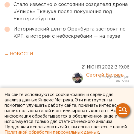
Стало известно о состоянии создателя дрона
«Упырь» Ткачука после покушения под
Екатеринбургом
Исторический центр Оренбурга застроят по
КРТ, а история с небоскребами — на паузе
← НОВОСТИ
21 ИЮНЯ 2022 В 19:06
Сергей Беляев
Суд арестовал отца,
На сайте используются cookie-файлы и сервис для
анализа данных Яндекс.Метрика. Эти инструменты
выбросившего своего сына
помогают улучшать работу сайта, понимать интересы
наших пользователей и оптимизировать контент. Вся
из окна в Екатеринбурге
информация обрабатывается в обезличенном виде и
используется только для статистического анализа.
Продолжая использовать сайт, вы соглашаетесь с нашей
Политикой обработки персональных данных
.