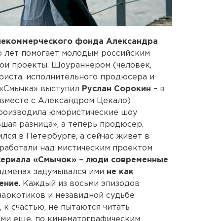
некоммерческого фонда Александра
о лет помогает молодым российским
ои проекты. Шоураннером (человек,
иста, исполнительного продюсера и
 «Смычка» выступил
Руслан Сорокин
– в
(вместе с Александром Цекало)
производила юмористические шоу
ая разница», а теперь продюсер.
лся в Петербурге, а сейчас живет в
работали над мистическим проектом
сериала «Смычок» – люди современные
ладменах задумывался ими
не как
ение
. Каждый из восьми эпизодов
наркотиков и незавидной судьбе
 к счастью, не пытаются читать
ами еще, по кинематографическим