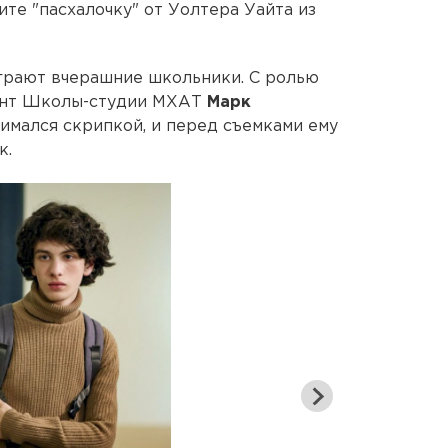
те "пасхалочку" от Уолтера Уайта из
грают вчерашние школьники. С ролью
дент Школы-студии МХАТ
Марк
нимался скрипкой, и перед съемками ему
к.