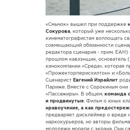
«Смычок» вышел при поддержке
Сокурова
, который уже нескольк
кинематографистам воплощать св
совмещающий обязанности сценар
редактора сценария - прим. ЕАН)
прошлом кавээнщик, основатель 
кинокомпании «Среда», которая 
«Прожекторперисхилтон» и «Больш
Сценарист
Евгений Израйлит
роди
Париже. Вместе с Сорокиным они 
«Пассажиры». В общем,
команда 
и продвинутые
. Фильм о юных к
нравоучение, а как предостереж
предваряет дисклеймер о вреде 
наркокурьеров, но авторы фильма,
молодежи морали с экрана. Они с