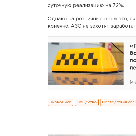
суточную реализацию на 72%.
Однако на розничные цены это, ско
конечно, АЗС не захотят заработа
«
бо
п
л
14
Экономика
Общество
Последствия спе