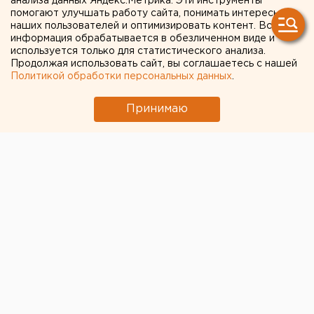
анализа данных Яндекс.Метрика. Эти инструменты
помогают улучшать работу сайта, понимать интересы
вкусняшек»: в Тюмени
наших пользователей и оптимизировать контент. Вся
информация обрабатывается в обезличенном виде и
будут судить 73-летнюю
используется только для статистического анализа.
Продолжая использовать сайт, вы соглашаетесь с нашей
пенсионерку за
Политикой обработки персональных данных
.
снотворный мак
Принимаю