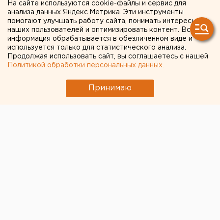
Молодую врача-терапевта,
На сайте используются cookie-файлы и сервис для
анализа данных Яндекс.Метрика. Эти инструменты
приехавшую на вызов к
помогают улучшать работу сайта, понимать интересы
наших пользователей и оптимизировать контент. Вся
пациенту в Оренбурге,
информация обрабатывается в обезличенном виде и
нашли убитой в подъезде
используется только для статистического анализа.
Продолжая использовать сайт, вы соглашаетесь с нашей
Политикой обработки персональных данных
.
Принимаю