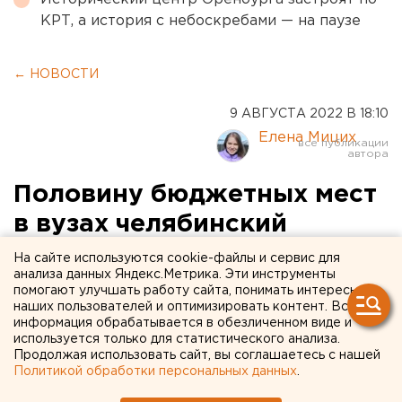
КРТ, а история с небоскребами — на паузе
← НОВОСТИ
9 АВГУСТА 2022 В 18:10
Елена Мицих
Половину бюджетных мест
в вузах челябинский
депутат Госдумы
На сайте используются cookie-файлы и сервис для
анализа данных Яндекс.Метрика. Эти инструменты
предложил отдать
помогают улучшать работу сайта, понимать интересы
наших пользователей и оптимизировать контент. Вся
украинским студентам
информация обрабатывается в обезличенном виде и
используется только для статистического анализа.
Продолжая использовать сайт, вы соглашаетесь с нашей
Политикой обработки персональных данных
.