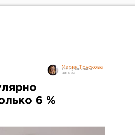
Мария Трускова
улярно
олько 6 %