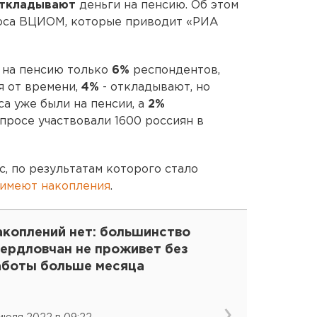
откладывают
деньги на пенсию. Об этом
оса ВЦИОМ, которые приводит «РИА
 на пенсию только
6%
респондентов,
я от времени,
4%
- откладывают, но
са уже были на пенсии, а
2%
опросе участвовали 1600 россиян в
 по результатам которого стало
 имеют накопления
.
акоплений нет: большинство
вердловчан не проживет без
аботы больше месяца