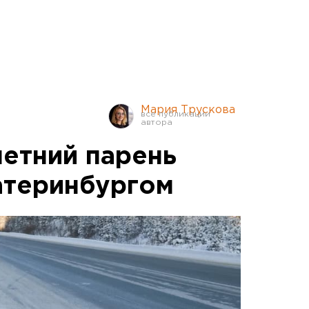
Мария Трускова
етний парень
атеринбургом