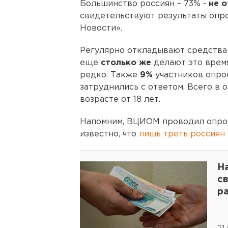
Большинство россиян – 73% -
не 
свидетельствуют результаты опр
Новости».
Регулярно откладывают средства
еще
столько же
делают это врем
редко. Также
9%
участников опро
затруднились с ответом. Всего в 
возрасте от 18 лет.
Напомним, ВЦИОМ проводил опрос,
известно, что
лишь треть россиян
Н
с
р