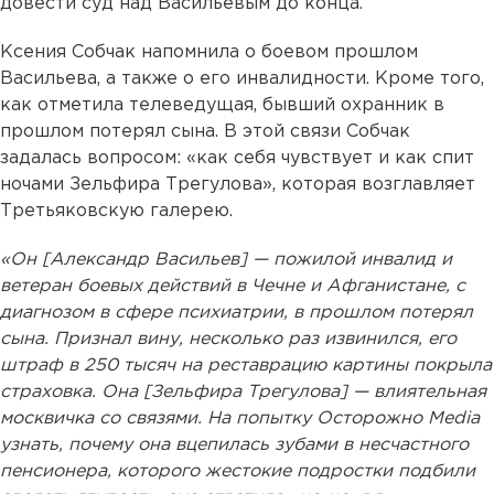
довести суд над Васильевым до конца.
Ксения Собчак напомнила о боевом прошлом
Васильева, а также о его инвалидности. Кроме того,
как отметила телеведущая, бывший охранник в
прошлом потерял сына. В этой связи Собчак
задалась вопросом: «как себя чувствует и как спит
ночами Зельфира Трегулова», которая возглавляет
Третьяковскую галерею.
«Он [Александр Васильев] — пожилой инвалид и
ветеран боевых действий в Чечне и Афганистане, с
диагнозом в сфере психиатрии, в прошлом потерял
сына. Признал вину, несколько раз извинился, его
штраф в 250 тысяч на реставрацию картины покрыла
страховка. Она [Зельфира Трегулова] — влиятельная
москвичка со связями. На попытку Осторожно Media
узнать, почему она вцепилась зубами в несчастного
пенсионера, которого жестокие подростки подбили