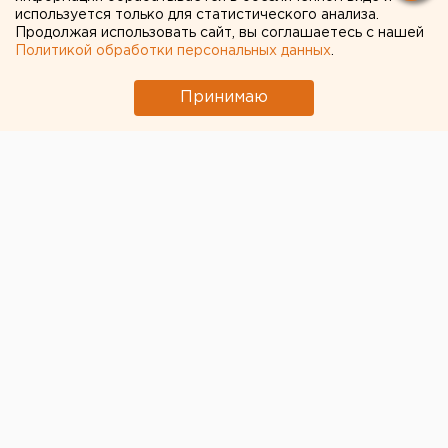
используется только для статистического анализа.
Серийное производство Superjet-100
Продолжая использовать сайт, вы соглашаетесь с нашей
началось до окончания сертификации
Политикой обработки персональных данных
.
лайнера
Принимаю
← НОВОСТИ
28 АВГУСТА 2022 В 18:22
ЕАНовости
Синоптики обещают
теплые дни в последних
числах августа и холодные
ночи в начале сентября