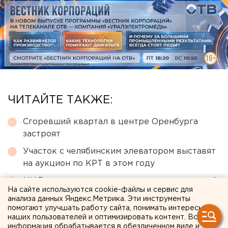
ЧИТАЙТЕ ТАКЖЕ:
Сгоревший квартал в центре Оренбурга
застроят
Участок с челябинским элеватором выставят
на аукцион по КРТ в этом году
МИД призвал россиян готовиться к затяжной
На сайте используются cookie-файлы и сервис для
войне
анализа данных Яндекс.Метрика. Эти инструменты
помогают улучшать работу сайта, понимать интересы
Возвращение смертной казни в России сочли
наших пользователей и оптимизировать контент. Вся
преждевременным
информация обрабатывается в обезличенном виде и