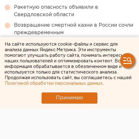
Ракетную опасность объявили в
Свердловской области
Возвращение смертной казни в России сочли
преждевременным
На сайте используются cookie-файлы и сервис для
анализа данных Яндекс.Метрика. Эти инструменты
← НОВОСТИ
помогают улучшать работу сайта, понимать интересы
наших пользователей и оптимизировать контент. Вся
12 СЕНТЯБРЯ 2022 В 19:24
информация обрабатывается в обезличенном виде и
используется только для статистического анализа.
Людмила Орлова
Продолжая использовать сайт, вы соглашаетесь с нашей
Политикой обработки персональных данных
.
На полтора года условно
Принимаю
осудили бывшего
начальника управления
архитектуры Челябинска