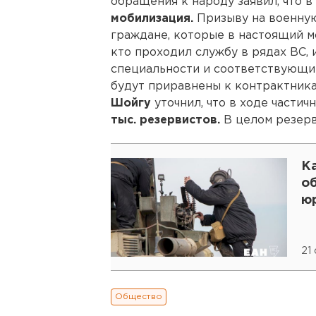
обращения к народу заявил, что в
мобилизация.
Призыву на военную
граждане, которые в настоящий мо
кто проходил службу в рядах ВС,
специальности и соответствующий
будут приравнены к контрактник
Шойгу
уточнил, что в ходе частич
тыс. резервистов.
В целом резерв
К
о
ю
21
Общество