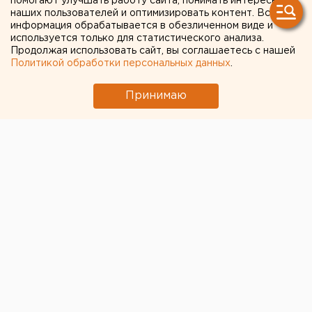
помогают улучшать работу сайта, понимать интересы
сделал заявление о
наших пользователей и оптимизировать контент. Вся
частичной мобилизации
информация обрабатывается в обезличенном виде и
используется только для статистического анализа.
Продолжая использовать сайт, вы соглашаетесь с нашей
Политикой обработки персональных данных
.
Принимаю
© Сайт губернатора Челябинской области
Губернатор Челябинской области
Алексей Текслер