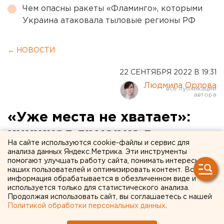
Чем опасны ракеты «Фламинго», которыми
Украина атаковала тыловые регионы РФ
← НОВОСТИ
22 СЕНТЯБРЯ 2022 В 19:31
Людмила Орлова
«Уже места не хватает»:
книжная ярмарка в
На сайте используются cookie-файлы и сервис для
Челябинске привлекла 76
анализа данных Яндекс.Метрика. Эти инструменты
помогают улучшать работу сайта, понимать интересы
издательств и магазинов
наших пользователей и оптимизировать контент. Вся
информация обрабатывается в обезличенном виде и
используется только для статистического анализа.
Продолжая использовать сайт, вы соглашаетесь с нашей
Политикой обработки персональных данных
.