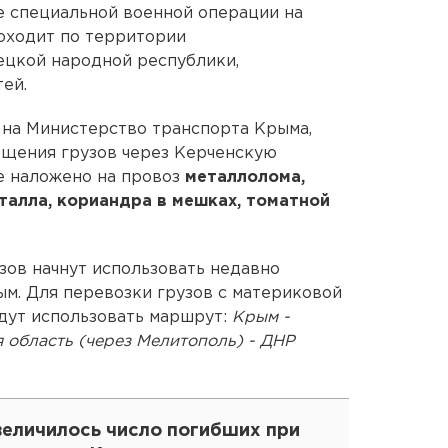
де специальной военной операции на
оходит по территории
ецкой народной республики,
ей.
й на Министерство транспорта Крыма,
ещения грузов через Керченскую
е наложено на провоз
металлолома,
талла, кориандра в мешках, томатной
зов начнут использовать недавно
ым. Для перевозки грузов с материковой
удут использовать маршрут:
Крым -
 область (через Мелитополь) - ДНР
величилось число погибших при