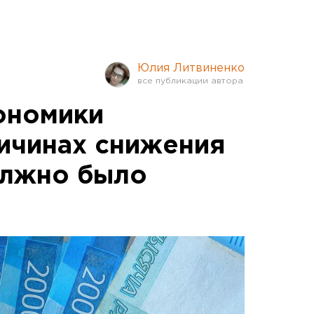
Юлия Литвиненко
ономики
ричинах снижения
олжно было