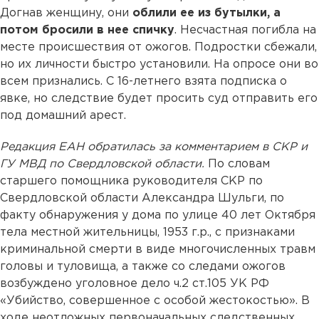
Догнав женщину, они
облили ее из бутылки, а
потом бросили в нее спичку
. Несчастная погибла на
месте происшествия от ожогов. Подростки сбежали,
но их личности быстро установили. На опросе они во
всем признались. С 16-летнего взята подписка о
явке, но следствие будет просить суд отправить его
под домашний арест.
Редакция ЕАН обратилась за комментарием в СКР и
ГУ МВД по Свердловской области.
По словам
старшего помощника руководителя СКР по
Свердловской области Александра Шульги, по
факту обнаружения у дома по улице 40 лет Октября
тела местной жительницы, 1953 г.р., с признаками
криминальной смерти в виде многочисленных травм
головы и туловища, а также со следами ожогов
возбуждено уголовное дело ч.2 ст.105 УК РФ
«Убийство, совершенное с особой жестокостью». В
ходе неотложных первоначальных следственных