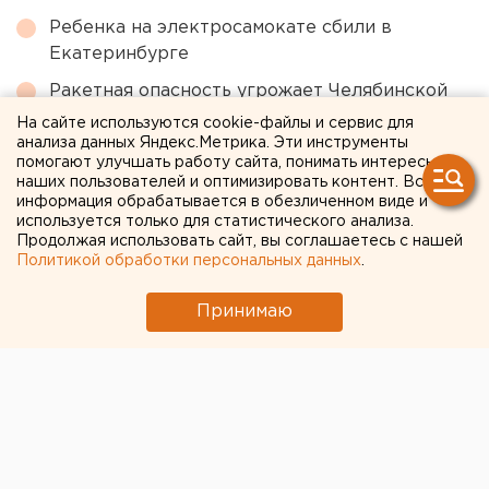
Ребенка на электросамокате сбили в
Екатеринбурге
Ракетная опасность угрожает Челябинской
области
На сайте используются cookie-файлы и сервис для
анализа данных Яндекс.Метрика. Эти инструменты
Приложение УБРиР возобновило работу
помогают улучшать работу сайта, понимать интересы
наших пользователей и оптимизировать контент. Вся
Участок с челябинским элеватором выставят
информация обрабатывается в обезличенном виде и
на аукцион по КРТ в этом году
используется только для статистического анализа.
Продолжая использовать сайт, вы соглашаетесь с нашей
МИД призвал россиян готовиться к затяжной
Политикой обработки персональных данных
.
войне
Принимаю
← НОВОСТИ
19 ОКТЯБРЯ 2022 В 14:00
Александр Лукманов