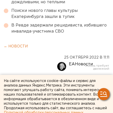
дождливыми, но теплыми
Поиски нового главы культуры
Екатеринбурга зашли в тупик
В Ревде задержали рецидивиста, избившего
инвалида-участника СВО
← НОВОСТИ
25 ОКТЯБРЯ 2022 В 11:11
ЕАНовости
Гайский ГОК обновил
На сайте используются cookie-файлы и сервис для
анализа данных Яндекс.Метрика. Эти инструменты
здание кузницы ремонтно-
помогают улучшать работу сайта, понимать интересы
наших пользователей и оптимизировать контент. Вся
механического завода в
информация обрабатывается в обезличенном виде и
Оренбургской области
используется только для статистического анализа.
Продолжая использовать сайт, вы соглашаетесь с нашей
Политикой обработки персональных данных
.