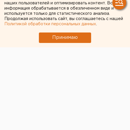
наших пользователей и оптимизировать контент. Вся
информация обрабатывается в обезличенном виде и
используется только для статистического анализа.
Продолжая использовать сайт, вы соглашаетесь с нашей
Политикой обработки персональных данных
.
Принимаю
Четыре россиянки погибли
в субботу, 29 октября, в
результате давки во время празднования Хэллоуина
в центре Сеула. Об этом сообщает ТАСС со ссылкой
на российское посольство в Республике Корея.
Изначально было известно о двух погибших и одной