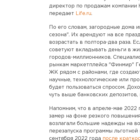
директор по продажам компании H
передает
Life.ru
.
По его словам, загородные дома 
сезона". Их арендуют на все праз
возрастать в полтора-два раза. Е
советуют вкладывать деньги в жи
городов-миллионников. Специали
рынкам маркетплейса "Финмир" Г
ЖК рядом с районами, где создаю
научные, технологические или пр
будет пользоваться спросом. Дох
чуть выше банковских депозитов, 
Напомним, что в апреле-мае 2022
замер на фоне резкого повышени
возлагали большие надежды на в
перезапуска программы льготной 
сентября 2022 года
после кратко