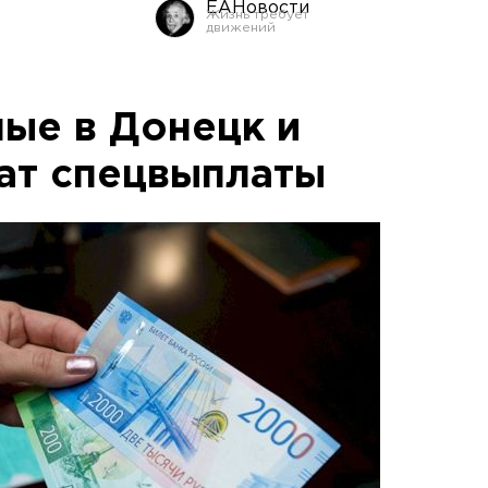
ЕАНовости
ые в Донецк и
чат спецвыплаты