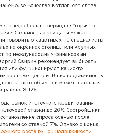
alleHouse Вячеслав Котлов, его слова
имеют куда больше периодов "горячего
дники. Стоимость в эти даты может
сли говорить о квартирах, то специалисты
лье на окраинах столицы или крупных
ст по международным финансовым
еоргий Свирин рекомендует выбирать
тся или функционируют какие-то
омышленные центры. В них недвижимость
одность таких объектов может оказаться
в районе 8–12%.
 года рынок ипотечного кредитования
я ключевой ставки до 20%. Застройщики
осстановление спроса осенью после
ипотеки со ставкой 7%. Однако с конца
срочного роста рынок недвижимости