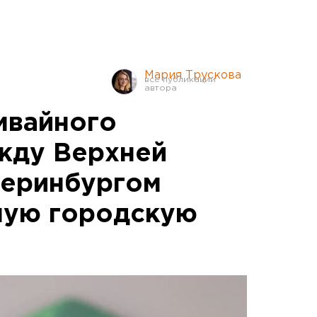
Мария Трускова
мвайного
жду Верхней
теринбургом
ную городскую