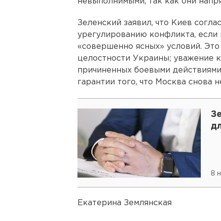
невыполнимыми, так как они напр
Зеленский заявил, что Киев согла
урегулированию конфликта, если 
«совершенно ясных» условий. Эт
целостности Украины; уважение к
причиненных боевыми действиями;
гарантии того, что Москва снова 
Зе
дл
8 
Екатерина Землянская