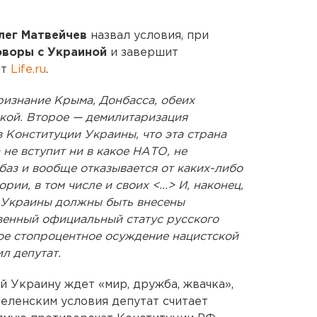
лег Матвейчев
назвал условия, при
оворы с Украиной
и завершит
ит
Life.ru
.
ризнание Крыма, Донбасса, обеих
кой. Второе — демилитаризация
 Конституции Украины, что эта страна
 не вступит ни в какое НАТО, не
баз и вообще отказывается от каких-либо
ии, в том числе и своих <...> И, наконец,
 Украины должны быть внесены
венный официальный статус русского
ное стопроцентное осуждение нацистской
л депутат.
й Украину ждет «мир, дружба, жвачка»,
еленским условия депутат считает