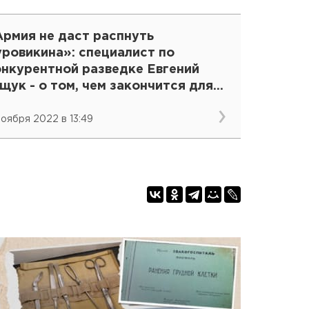
Армия не даст распнуть
уровикина»: специалист по
онкурентной разведке Евгений
ук - о том, чем закончится для
оссии сдача Херсона
 ноября 2022 в 13:49