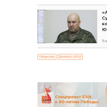
«
С
к
Ющ
Р
11
Общество
Донбасс-2022