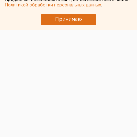
Участок с челябинским элеватором выставят
Политикой обработки персональных данных
.
на аукцион по КРТ в этом году
Принимаю
Федеральные компании не могут найти в
Екатеринбурге земли под апартаменты
Под Екатеринбургом диверсанты взорвали
создателя дрона «Упырь»
Ракетная опасность объявлена в
Оренбургской области и Башкирии
← НОВОСТИ
16 НОЯБРЯ 2022 В 08:42
Алена Захарова
«Автомобилист» всухую
обыграл «Барыс» и