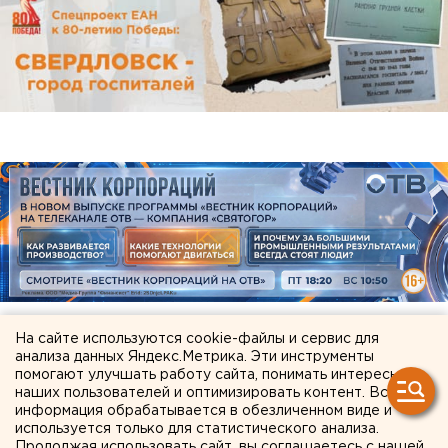
На сайте используются cookie-файлы и сервис для
анализа данных Яндекс.Метрика. Эти инструменты
ЧИТАЙТЕ ТАКЖЕ:
помогают улучшать работу сайта, понимать интересы
наших пользователей и оптимизировать контент. Вся
Возвращение смертной казни в России сочли
информация обрабатывается в обезличенном виде и
преждевременным
используется только для статистического анализа.
Продолжая использовать сайт, вы соглашаетесь с нашей