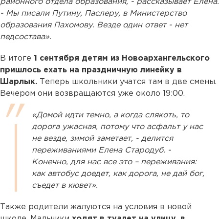
районного отдела образования, - рассказывает Елена.
- Мы писали Путину, Паслеру, в Министерство
образования Пахомову. Везде один ответ - нет
педсостава».
В итоге
1 сентября детям из Новоархангельского
пришлось ехать на праздничную линейку в
Шарлык.
Теперь школьники учатся там в две смены.
Вечером они возвращаются уже около 19:00.
«Домой идти темно, а когда слякоть, то
дорога ужасная, потому что асфальт у нас
не везде, зимой заметает, - делится
переживаниями Елена Стародуб. -
Конечно, для нас все это – переживания:
как автобус доедет, как дорога, не дай бог,
съедет в кювет».
Также родители жалуются на условия в новой
школе. Мальчики
ходят в туалет на улицу, в