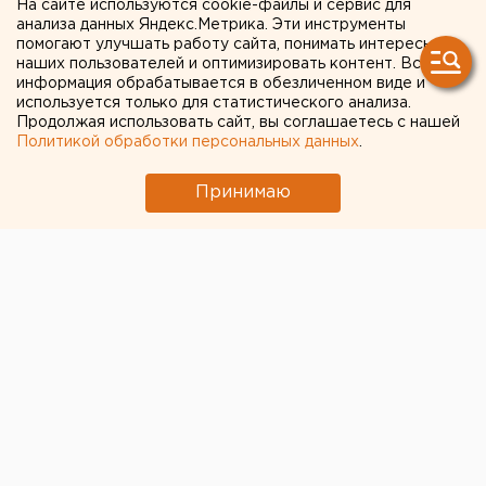
На сайте используются cookie-файлы и сервис для
запретить клипы Светланы
анализа данных Яндекс.Метрика. Эти инструменты
помогают улучшать работу сайта, понимать интересы
Лободы из-за ЛГБТ-сцен.
наших пользователей и оптимизировать контент. Вся
ДОКУМЕНТ
информация обрабатывается в обезличенном виде и
используется только для статистического анализа.
Продолжая использовать сайт, вы соглашаетесь с нашей
Политикой обработки персональных данных
.
Принимаю
© Okras. Собственная работа, CC BY-SA 4.0,