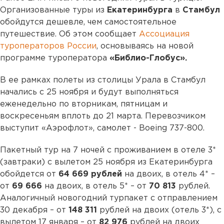
Организованные туры из
Екатеринбурга
в
Стамбул
обойдутся дешевле, чем самостоятельное
путешествие. Об этом сообщает
Ассоциация
туроператоров России
, основываясь на новой
программе туроператора
«Библио-Глобус».
В ее рамках полеты из столицы Урала в Стамбул
начались с 25 ноября и будут выполняться
еженедельно по вторникам, пятницам и
воскресеньям вплоть до 21 марта. Перевозчиком
выступит «Аэрофлот», самолет - Boeing 737-800.
Пакетный тур на 7 ночей с проживанием в отеле 3*
(завтраки) с вылетом 25 ноября из Екатеринбурга
обойдется от
64 669 рублей
на двоих, в отель 4* –
от
69 666
на двоих, в отель 5* – от
70 813
рублей.
Аналогичный новогодний турпакет с отправлением
30 декабря – от
148 311
рублей на двоих (отель 3*), с
вылетом 17 января – от
82 976
рублей на двоих