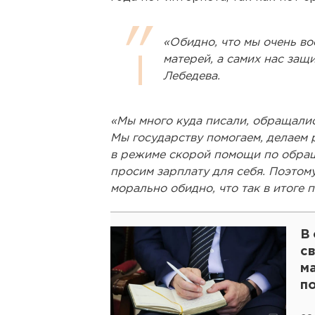
«Обидно, что мы очень в
матерей, а самих нас защ
Лебедева.
«Мы много куда писали, обращалис
Мы государству помогаем, делаем 
в режиме скорой помощи по обращ
просим зарплату для себя. Поэтому
морально обидно, что так в итоге 
В 
с
м
п