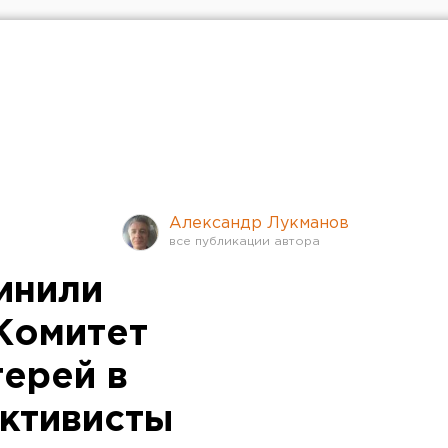
Александр Лукманов
инили
Комитет
терей в
активисты