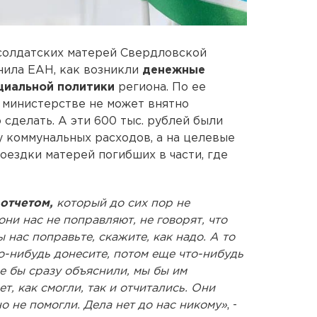
солдатских матерей Свердловской
ила ЕАН, как возникли
денежные
циальной политики
региона. По ее
 в министерстве не может внятно
 сделать. А эти 600 тыс. рублей были
у коммунальных расходов, а на целевые
поездки матерей погибших в части, где
 отчетом,
который до сих пор не
ни нас не поправляют, не говорят, что
 нас поправьте, скажите, как надо. А то
то-нибудь донесите, потом еще что-нибудь
се бы сразу объяснили, мы бы им
т, как смогли, так и отчитались. Они
о не помогли. Дела нет до нас никому»
, -