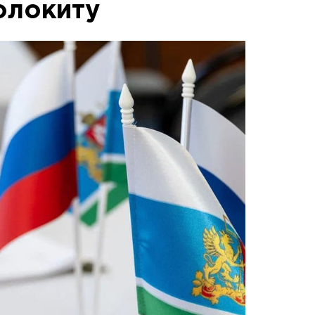
олокиту