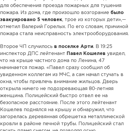
для обеспечения проезда пожарных для тушения
пожара. Из дома, где произошло возгорание
было
эвакуировано 5 человек
, трое из которых дети»,—
отметил Валерий Горелых. По его словам, причиной
пожара стала неисправность электрооборудования.
Второе ЧП случилось
в поселке Арти
. В 19:25
инспектор ДПС лейтенант
Павел Кошелев
увидел,
что на крыше частного дома по Ленина, 47
начинается пожар. «Павел сразу сообщил об
увиденном коллегам из МЧС, а сам начал стучать в
окна, чтобы привлечь внимание жильцов. Дверь
открыла ничего не подозревающая 80-летняя
женщина. Полицейский быстро отвел ее на
безопасное расстояние. После этого лейтенант
Кошелев поднялся на крышу и обнаружил, что
загорелась деревянная обрешетка металлической
кровли в районе печной трубы. Полицейский стал
гасить пламя снегом, не позволяя огню