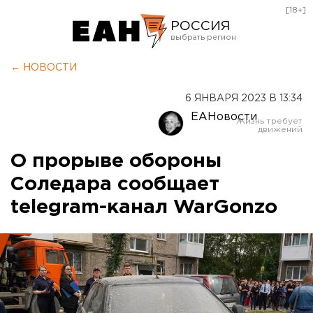
[18+]
РОССИЯ
Екатеринбург
← НОВОСТИ
Челябинск
6 ЯНВАРЯ 2023 В 13:34
Курган
ЕАНовости
Оренбург
О прорыве обороны
Соледара сообщает
telegram-канал WarGonzo