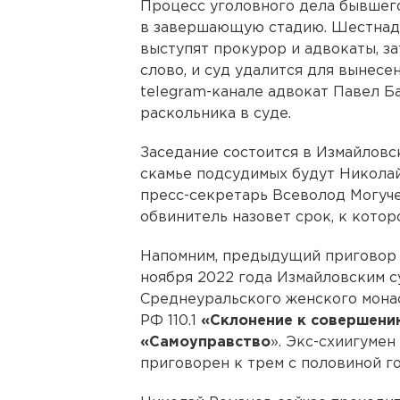
Процесс уголовного дела бывше
в завершающую стадию. Шестнадц
выступят прокурор и адвокаты, з
слово, и суд удалится для вынесе
telegram-канале адвокат Павел 
раскольника в суде.
Заседание состоится в Измайловск
скамье подсудимых будут Николай
пресс-секретарь Всеволод Могуче
обвинитель назовет срок, к кото
Напомним, предыдущий приговор 
ноября 2022 года Измайловским с
Среднеуральского женского монас
РФ 110.1
«Склонение к совершени
«Самоуправство
». Экс-схиигумен
приговорен к трем с половиной г