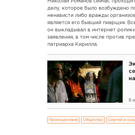
Николай Романов сейчас проходи
делу, которое было возбуждено по
ненависти либо вражды организо
является его бывший пиарщик Все
он выкладывал в интернет ролики
заявления, в том числе против п
патриарха Кирилла.
Эк
с
на
8 
Происшествия
Общество