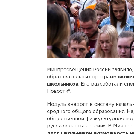
Минпросвещения России заявило,
образовательных программ
включ
школьников
. Его разработали сп
Новости".
Модуль внедрят в систему началь
среднего общего образования. Н
общественной физкультурно-спо
русской лапты России». В Минпро
даст школьникам возможность не