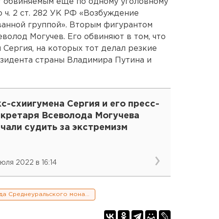
т обвиняемым еще по одному уголовному
 ч. 2 ст. 282 УК РФ «Возбуждение
ванной группой». Вторым фигурантом
волод Могучев. Его обвиняют в том, что
 Сергия, на которых тот делал резкие
резидента страны Владимира Путина и
с-схиигумена Сергия и его пресс-
екретаря Всеволода Могучева
чали судить за экстремизм
июля 2022 в 16:14
Сергий и осада Среднеуральского монастыря