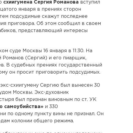
го
схиигумена Сергия Романова
вступил
атого января в прениях сторон
атем подсудимые скажут последнее
ния приговора. Об этом сообщил в своем
Бабиков, представляющий интересы
ом суде Москвы 16 января в 11:30. На
 Романов (Сергий) и его пиарщик,
в. В судебных прениях государственный
рому он просит приговорить подсудимых.
экс-схиигумену Сергию был вынесен 30
удом Москвы. Экс-духовник
тыря был признан виновным по ст. УК
ю самоубийства»
и 330
 ни по одному пункту вины не признал. Он
одам колонии общего режима.