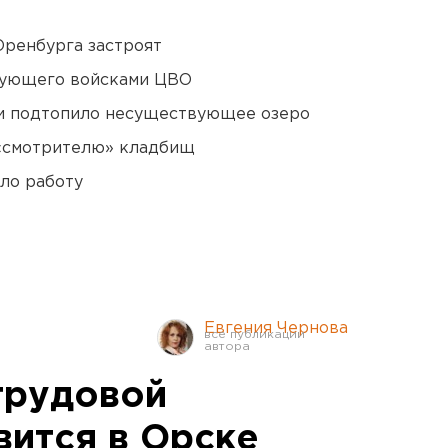
Оренбурга застроят
дующего войсками ЦВО
ти подтопило несуществующее озеро
 «смотрителю» кладбищ
ло работу
Евгения Чернова
трудовой
вится в Орске