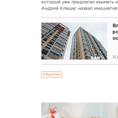
который уже предлагал изымать и
Андрей Клишас назвал инициатив
В
ро
о
13 
Общество