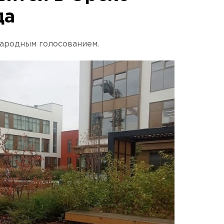
да
народным голосованием.