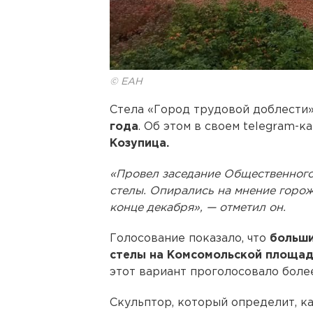
© ЕАН
Стела «Город трудовой доблести
года
. Об этом в своем telegram-к
Козупица.
«Провел заседание Общественного
стелы. Опирались на мнение горож
конце декабря», — отметил он.
Голосование показало, что
больши
стелы на Комсомольской площа
этот вариант проголосовало боле
Скульптор, который определит, ка