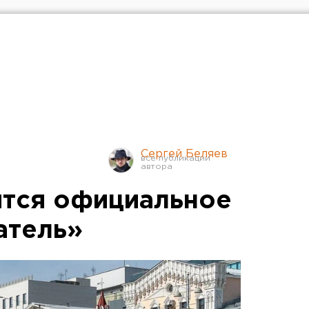
Сергей Беляев
ится официальное
атель»