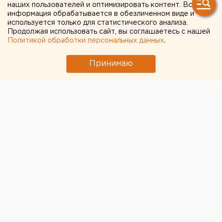
наших пользователей и оптимизировать контент. Вся
информация обрабатывается в обезличенном виде и
используется только для статистического анализа.
Продолжая использовать сайт, вы соглашаетесь с нашей
Политикой обработки персональных данных
.
Принимаю
Верховный суд РФ разъяснил,
когда
военнослужащие могут получить уголовное
наказание за сдачу в плен
. Речь идет о ситуациях,
если это было сделано добровольно и сознательно