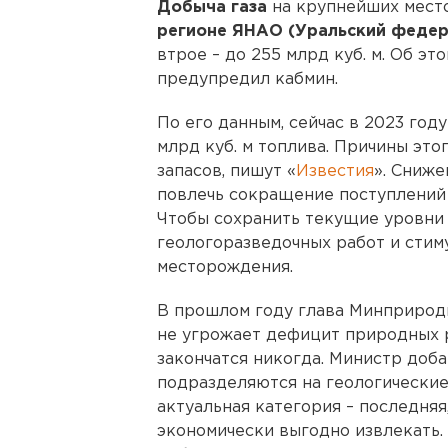
Добыча газа
на крупнейших мес
регионе ЯНАО (Уральский федер
втрое – до 255 млрд куб. м. Об э
предупредил кабмин.
По его данным, сейчас в 2023 год
млрд куб. м топлива. Причины эт
запасов, пишут «
Известия
». Сниже
повлечь сокращение поступлений 
Чтобы сохранить текущие уровни 
геологоразведочных работ и стим
месторождения.
В прошлом году глава Минприроды
не угрожает дефицит природных р
закончатся никогда. Министр доб
подразделяются на геологические
актуальная категория – последня
экономически выгодно извлекать.