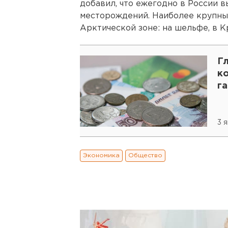
добавил, что ежегодно в России 
месторождений. Наиболее крупны
Арктической зоне: на шельфе, в К
Г
ко
га
3 
Экономика
Общество