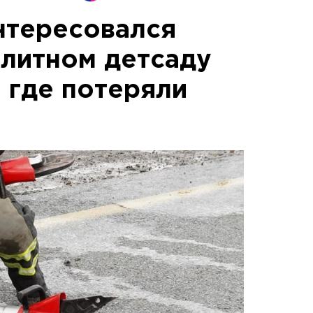
нтересовался
элитном детсаду
 где потеряли