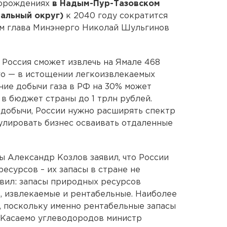
торождениях
в Надым-Пур-Тазовском
альный округ)
к 2040 году сократится
том глава Минэнерго Николай Шульгинов
у Россия сможет извлечь на Ямале 468
ого — в истощении легкоизвлекаемых
ние добычи газа в РФ на 30% может
в бюджет страны до 1 трлн рублей.
добычи, России нужно расширять спектр
улировать бизнес осваивать отдаленные
 Александр Козлов заявил, что России
есурсов – их запасы в стране не
авил: запасы природных ресурсов
, извлекаемые и рентабельные. Наиболее
я, поскольку именно рентабельные запасы
 Касаемо углеводородов министр