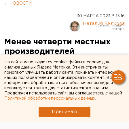
← НОВОСТИ
30 МАРТА 2023 В 15:16
Наталия Вълкова
Менее четверти местных
производителей
Оренбуржья представлены
На сайте используются cookie-файлы и сервис для
анализа данных Яндекс.Метрика. Эти инструменты
в крупных торговых сетях
помогают улучшать работу сайта, понимать интересы
наших пользователей и оптимизировать контент. Вся
информация обрабатывается в обезличенном виде и
используется только для статистического анализа.
Продолжая использовать сайт, вы соглашаетесь с нашей
Политикой обработки персональных данных
.
Принимаю