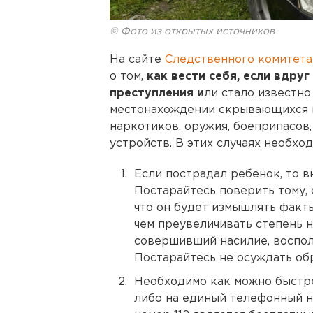
© Фото из открытых источников
На сайте
Следственного комитет
о том,
как вести себя, если вдру
преступления и
ли стало известно
местонахождении скрывающихся п
наркотиков, оружия, боеприпасов
устройств. В этих случаях необх
Если пострадал ребенок, то в
Постарайтесь поверить тому, 
что он будет измышлять факты
чем преувеличивать степень н
совершивший насилие, воспо
Постарайтесь не осуждать об
Необходимо как можно быстре
либо на единый телефонный н