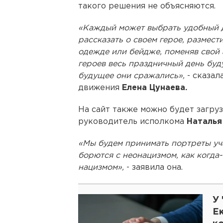
такого решения не объясняются.
«Каждый может выбрать удобный д
рассказать о своем герое, размест
одежде или бейдже, поменяв свой а
героев весь праздничный день буду
будущее они сражались»,
- сказа
движения
Елена Цунаева.
На сайт также можно будет загру
руководитель исполкома
Наталья
«Мы будем принимать портреты уч
борются с неонацизмом, как когда
нацизмом»,
- заявила она.
У 
Е