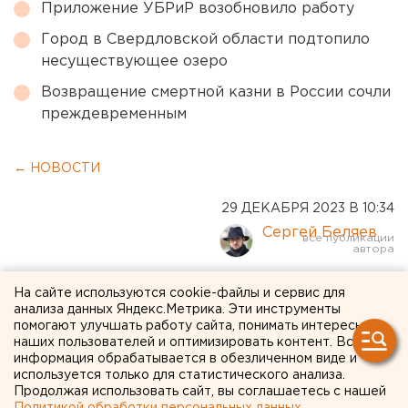
Приложение УБРиР возобновило работу
Город в Свердловской области подтопило
несуществующее озеро
Возвращение смертной казни в России сочли
преждевременным
← НОВОСТИ
29 ДЕКАБРЯ 2023 В 10:34
Сергей Беляев
На «уральской Рублевке»
На сайте используются cookie-файлы и сервис для
анализа данных Яндекс.Метрика. Эти инструменты
нашли подпольного
помогают улучшать работу сайта, понимать интересы
наших пользователей и оптимизировать контент. Вся
майнера
информация обрабатывается в обезличенном виде и
используется только для статистического анализа.
Продолжая использовать сайт, вы соглашаетесь с нашей