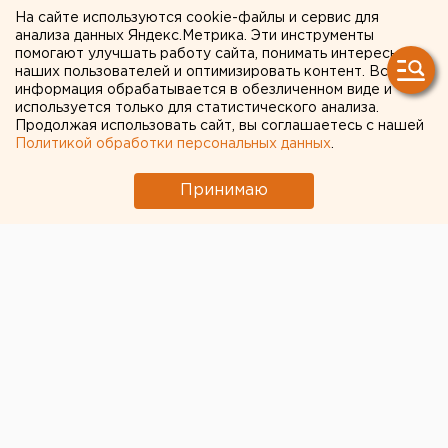
На сайте используются cookie-файлы и сервис для
Член СПЧ назвала условие
анализа данных Яндекс.Метрика. Эти инструменты
помогают улучшать работу сайта, понимать интересы
для возобновления обмена
наших пользователей и оптимизировать контент. Вся
информация обрабатывается в обезличенном виде и
пленными с Украиной
используется только для статистического анализа.
Продолжая использовать сайт, вы соглашаетесь с нашей
Политикой обработки персональных данных
.
Принимаю