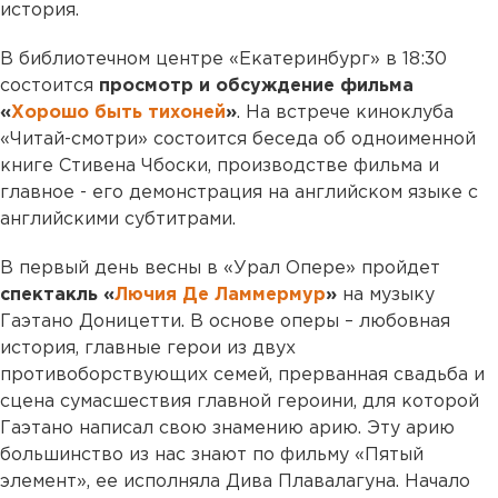
история.
В библиотечном центре «Екатеринбург» в 18:30
состоится
просмотр и обсуждение фильма
«
Хорошо быть тихоней
»
. На встрече киноклуба
«Читай-смотри» состоится беседа об одноименной
книге Стивена Чбоски, производстве фильма и
главное - его демонстрация на английском языке с
английскими субтитрами.
В первый день весны в «Урал Опере» пройдет
спектакль «
Лючия Де Ламмермур
»
на музыку
Гаэтано Доницетти. В основе оперы – любовная
история, главные герои из двух
противоборствующих семей, прерванная свадьба и
сцена сумасшествия главной героини, для которой
Гаэтано написал свою знамению арию. Эту арию
большинство из нас знают по фильму «Пятый
элемент», ее исполняла Дива Плавалагуна. Начало