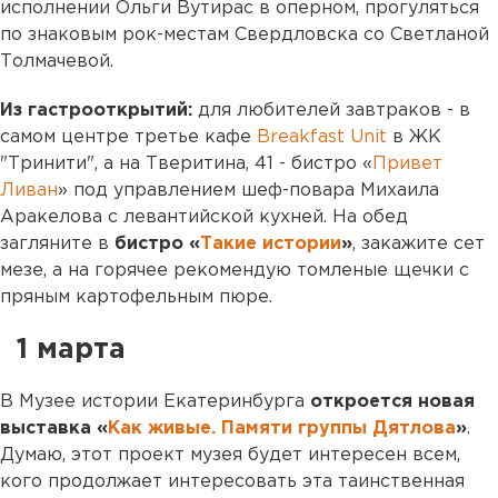
исполнении Ольги Вутирас в оперном, прогуляться
по знаковым рок-местам Свердловска со Светланой
Толмачевой.
Из гастрооткрытий:
для любителей завтраков - в
самом центре третье кафе
Breakfast Unit
в ЖК
"Тринити", а на Тверитина, 41 - бистро «
Привет
Ливан
» под управлением шеф-повара Михаила
Аракелова с левантийской кухней. На обед
загляните в
бистро «
Такие истории
»
, закажите сет
мезе, а на горячее рекомендую томленые щечки с
пряным картофельным пюре.
1 марта
В Музее истории Екатеринбурга
откроется новая
выставка «
Как живые. Памяти группы Дятлова
»
.
Думаю, этот проект музея будет интересен всем,
кого продолжает интересовать эта таинственная