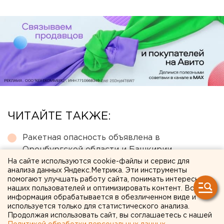
ЧИТАЙТЕ ТАКЖЕ:
Ракетная опасность объявлена в
Оренбургской области и Башкирии
На сайте используются cookie-файлы и сервис для
МИД призвал россиян готовиться к затяжной
анализа данных Яндекс.Метрика. Эти инструменты
войне
помогают улучшать работу сайта, понимать интересы
наших пользователей и оптимизировать контент. Вся
Очевидец рассказал про атаку на склад
информация обрабатывается в обезличенном виде и
используется только для статистического анализа.
Wildberries в Екатеринбурге
Продолжая использовать сайт, вы соглашаетесь с нашей