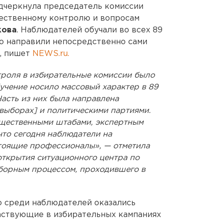
одчеркнула председатель комиссии
ественному контролю и вопросам
кова
. Наблюдателей обучали во всех 89
го направили непосредственно сами
и, пишет
NEWS.ru.
троля в избирательные комиссии было
бучение носило массовый характер в 89
асть из них была направлена
выборах] и политическими партиями.
бщественными штабами, экспертным
что сегодня наблюдатели на
стоящие профессионалы», — отметила
открытия ситуационного центра по
борным процессом, проходившего в
то среди наблюдателей оказались
аствующие в избирательных кампаниях