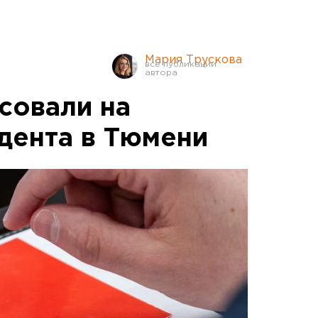
Мария Трускова
совали на
дента в Тюмени