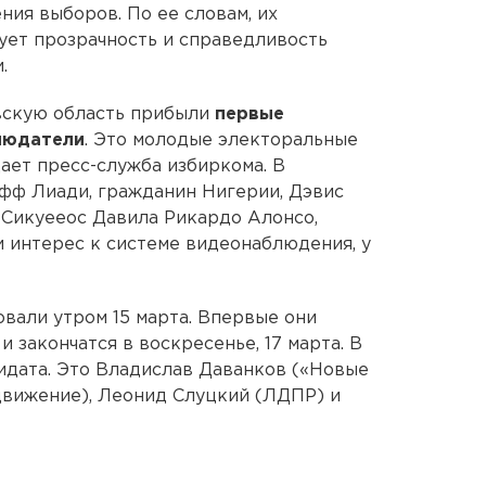
ния выборов. По ее словам, их
рует прозрачность и справедливость
.
овскую область прибыли
первые
людатели
. Это молодые электоральные
ает пресс-служба избиркома. В
уфф Лиади, гражданин Нигерии, Дэвис
 Сикуееос Давила Рикардо Алонсо,
 интерес к системе видеонаблюдения, у
вали утром 15 марта. Впервые они
 закончатся в воскресенье, 17 марта. В
идата. Это Владислав Даванков («Новые
движение), Леонид Слуцкий (ЛДПР) и