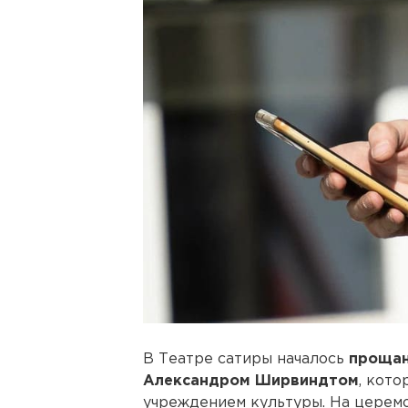
В Театре сатиры началось
прощан
Александром Ширвиндтом
, кот
учреждением культуры. На церем