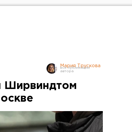
Мария Трускова
м Ширвиндтом
Москве