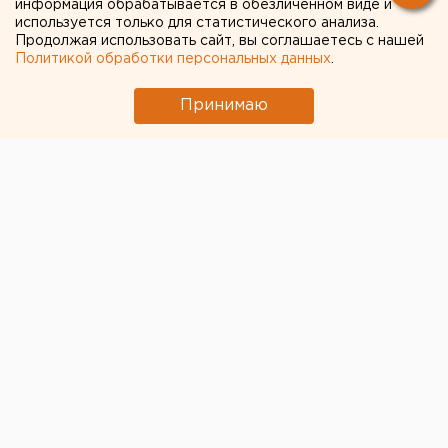
информация обрабатывается в обезличенном виде и
используется только для статистического анализа.
Продолжая использовать сайт, вы соглашаетесь с нашей
Политикой обработки персональных данных
.
Принимаю
© Фото из открытых источников
В зоопарке Екатеринбурга у
пары самок кенгуру
Беннета
появились два малыша. Мамы пока
скрывают своих детенышей в сумках, поэтому
работники зверинца не могут определить пол